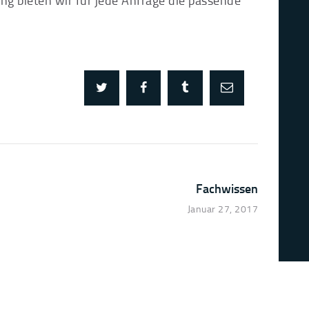
gation
Fachwissen
Next
Januar 27, 2017
post: