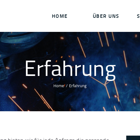
HOME
HOME
ÜBER UNS
S
ÜBER UNS
SERVICES
Erfahrung
KONTAKT
Home
Erfahrung
ng bieten wir für jede Anfrage die passende