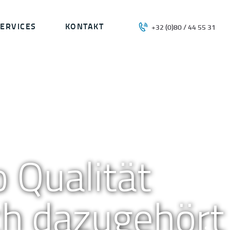
ERVICES
KONTAKT
+32 (0)80 / 44 55 31
c
h
l
o
s
s
e
r
e
i
M
a
c
k
e
l
s
 Qualität
ch dazugehört