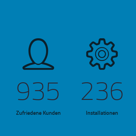
Dank unserer
langjährigen Erfa
935
236
bieten wir für jed
Anfrage die pass
Zufriedene Kunden
Installationen
Lösung!