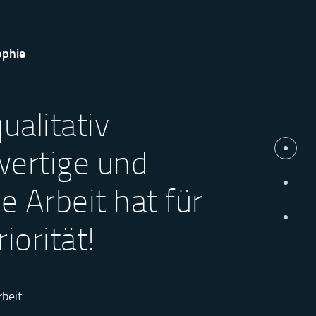
ophie
ualitativ
ertige und
e Arbeit hat für
iorität!
beit