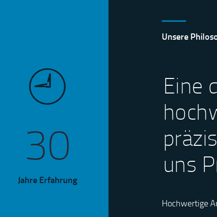
Unsere Philos
Eine q
hrung
hochw
30
e
präzis
ende
uns Pr
Jahre Erfahrung
Hochwertige Ar