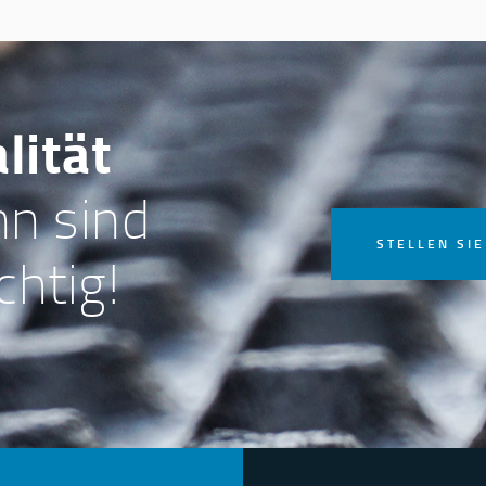
lität
n sind
STELLEN SIE
chtig!